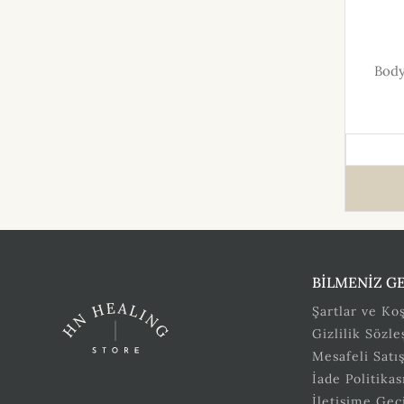
Body
BİLMENİZ G
Şartlar ve Koş
Gizlilik Sözl
Mesafeli Satı
İade Politikas
İletişime Geç