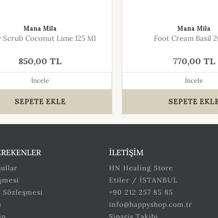
Mana Mila
Mana Mila
 Scrub Coconut Lime 125 Ml
Foot Cream Basil 
850,00 TL
770,00 TL
İncele
İncele
SEPETE EKLE
SEPETE EKL
EREKENLER
İLETİŞİM
ullar
HN Healing Store
eşmesi
Etiler / İSTANBUL
ş Sözleşmesi
+90 212 257 85 85
ı
info@happyshop.com.tr
in
Sipariş Takibi