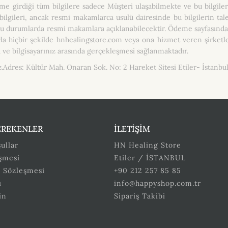
eme girdiği tüm bilgilere sadece Müşteri ulaşabilmekte ve bu bilgiler
bilgileri, ancak resmi makamlarca usulü dairesinde bu bilgilerin t
rumlarda resmi makamlara açıklanabilecektir. Ödeme sayfasında isten
yla hiçbir şekilde hnhealingstore.com veya ona hizmet veren şirket
ve bilgisayarınız arasında gerçekleşmesi sağlanmaktadır.
iz.Adres: Kültür Mah. Onaran Sok. No: 2 Hareket Sitesi Etiler- İstanb
EREKENLER
İLETİŞİM
ullar
HN Healing Store
eşmesi
Etiler / İSTANBUL
ş Sözleşmesi
+90 212 257 85 85
ı
info@happyshop.com.tr
in
Sipariş Takibi