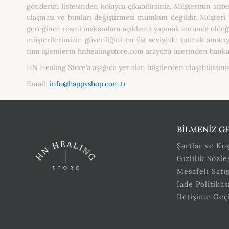
gönderim listesinden kolayca çıkabilirsiniz. Müşterinin sist
ulaşması ve bunları değiştirmesi mümkün değildir. Müşteri 
gereğince resmi makamlara açıklama yapmak zorunda olduğu du
müşterilerimizin güvenliğini en üst seviyede tutmak amacı
tüm işlemlerin hnhealingstore.com arayüzü üzerinden banka 
HN Healing Store’a aşağıda yer alan bilgilerden ulaşabilirsin
Email:
info@happyshop.com.tr
BİLMENİZ G
Şartlar ve Koş
Gizlilik Sözl
Mesafeli Satı
İade Politikas
İletişime Geç