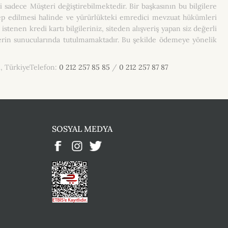
i sadece Müşteri değiştirebilmektedir. Bir başkasının bu bilgilere
alep edilmesi halinde ve yürürlükteki emredici mevzuat hükümleri
en kredi kartı bilgileriniz, siteden alışveriş yapan siz değerli
lerin sunucularında tutulmamaktadır. Bu şekilde ödemeye yönelik
ul, TürkiyeTelefon:
0 212 257 85 85
/
0 212 257 87 87
SOSYAL MEDYA