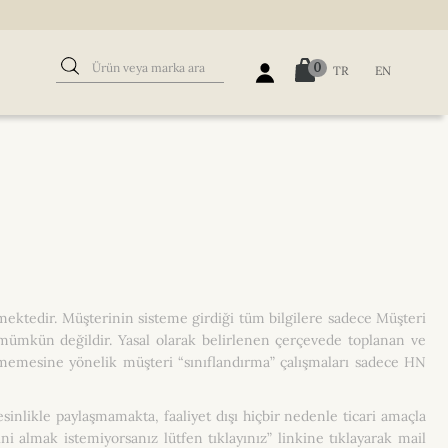
0
TR
EN
 etmektedir. Müşterinin sisteme girdiği tüm bilgilere sadece Müşteri
i mümkün değildir. Yasal olarak belirlenen çerçevede toplanan ve
ilmemesine yönelik müşteri “sınıflandırma” çalışmaları sadece HN
esinlikle paylaşmamakta, faaliyet dışı hiçbir nedenle ticari amaçla
almak istemiyorsanız lütfen tıklayınız” linkine tıklayarak mail