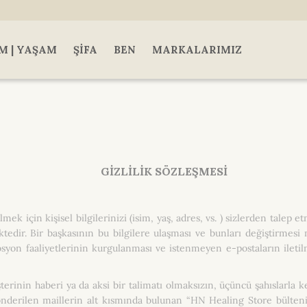
M | YAŞAM
ŞIFA
BEN
MARKALARIMIZ
GİZLİLİK SÖZLEŞMESİ
ek için kişisel bilgilerinizi (isim, yaş, adres, vs. ) sizlerden talep
ktedir. Bir başkasının bu bilgilere ulaşması ve bunları değiştirmes
mosyon faaliyetlerinin kurgulanması ve istenmeyen e-postaların ilet
terinin haberi ya da aksi bir talimatı olmaksızın, üçüncü şahıslarla k
erilen maillerin alt kısmında bulunan “HN Healing Store bültenini 