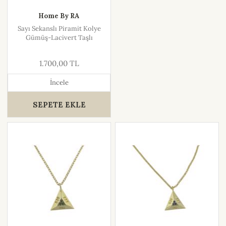
Home By RA
Sayı Sekanslı Piramit Kolye
Gümüş-Lacivert Taşlı
1.700,00 TL
İncele
SEPETE EKLE