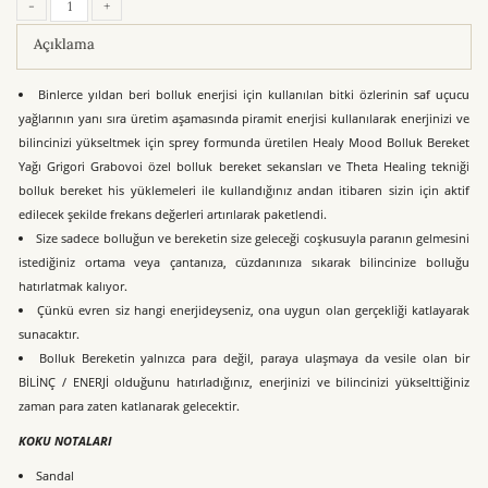
-
+
Açıklama
Binlerce yıldan beri bolluk enerjisi için kullanılan bitki özlerinin saf uçucu
yağlarının yanı sıra üretim aşamasında piramit enerjisi kullanılarak enerjinizi ve
bilincinizi yükseltmek için sprey formunda üretilen Healy Mood Bolluk Bereket
Yağı Grigori Grabovoi özel bolluk bereket sekansları ve Theta Healing tekniği
bolluk bereket his yüklemeleri ile kullandığınız andan itibaren sizin için aktif
edilecek şekilde frekans değerleri artırılarak paketlendi.
Size sadece bolluğun ve bereketin size geleceği coşkusuyla paranın gelmesini
istediğiniz ortama veya çantanıza, cüzdanınıza sıkarak bilincinize bolluğu
hatırlatmak kalıyor.
Çünkü evren siz hangi enerjideyseniz, ona uygun olan gerçekliği katlayarak
sunacaktır.
Bolluk Bereketin yalnızca para değil, paraya ulaşmaya da vesile olan bir
BİLİNÇ / ENERJİ olduğunu hatırladığınız, enerjinizi ve bilincinizi yükselttiğiniz
zaman para zaten katlanarak gelecektir.
KOKU NOTALARI
Sandal