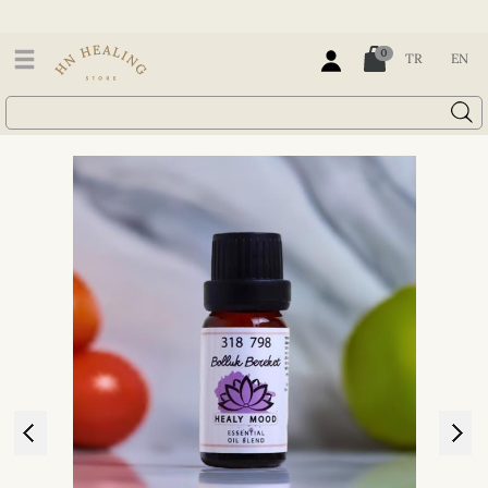
0
TR
EN