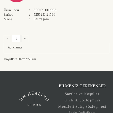
:
600.09.001993
Ürün Kodu
:
5255251121596
Barkod
:
Lal Yaşam
Marka
-
+
Açıklama
Boyutlar : 30 cm * 50 cm
BİLMENİZ GEREKENLER
Şartlar ve Koşullar
Gizlilik Sözleşmesi
Mesafeli Satış Sözleşmesi
İade Politikası