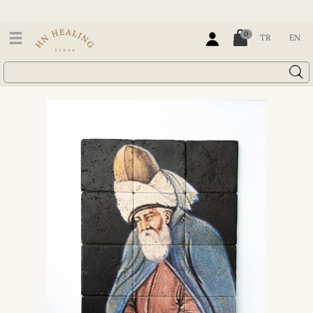
0
TR
EN