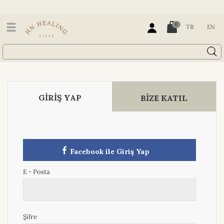
0
TR
EN
GİRİŞ YAP
BİZE KATIL
Facebook ile Giriş Yap
E - Posta
Şifre