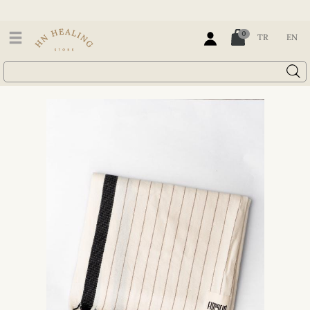
0
TR
EN