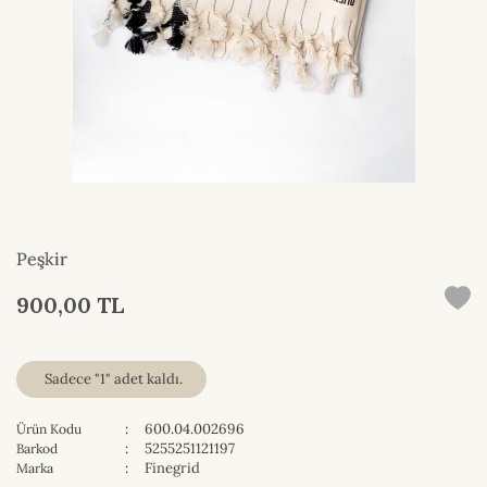
Peşkir
900,00 TL
Sadece "1" adet kaldı.
:
600.04.002696
Ürün Kodu
:
5255251121197
Barkod
:
Finegrid
Marka