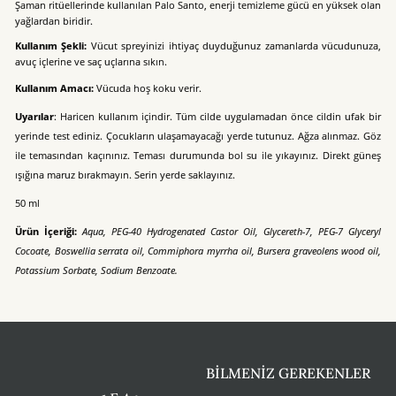
Şaman ritüellerinde kullanılan Palo Santo, enerji temizleme gücü en yüksek olan
yağlardan biridir.
Kullanım Şekli:
Vücut spreyinizi ihtiyaç duyduğunuz zamanlarda vücudunuza,
avuç içlerine ve saç uçlarına sıkın.
Kullanım Amacı:
Vücuda hoş koku verir.
Uyarılar
: Haricen kullanım içindir. Tüm cilde uygulamadan önce cildin ufak bir
yerinde test ediniz. Çocukların ulaşamayacağı yerde tutunuz. Ağza alınmaz. Göz
ile temasından kaçınınız. Teması durumunda bol su ile yıkayınız. Direkt güneş
ışığına maruz bırakmayın. Serin yerde saklayınız.
50 ml
Ürün İçeriği:
Aqua, PEG-40 Hydrogenated Castor Oil, Glycereth-7, PEG-7 Glyceryl
Cocoate, Boswellia serrata oil, Commiphora myrrha oil, Bursera graveolens wood oil,
Potassium Sorbate, Sodium Benzoate.
BİLMENİZ GEREKENLER