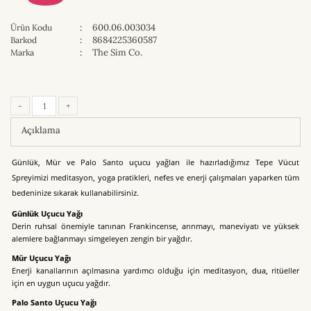
:
600.06.003034
Ürün Kodu
:
8684225360587
Barkod
:
The Sim Co.
Marka
-
+
Açıklama
Günlük, Mür ve Palo Santo
uçucu yağları
ile
hazırladığımız
Tepe Vücut
Spreyimizi meditasyon, yoga pratikleri, nefes ve enerji çalışmaları yaparken tüm
bedeninize sıkarak kullanabilirsiniz.
Günlük
Uçucu Yağı
Derin ruhsal önemiyle tanınan Frankincense, arınmayı, maneviyatı ve yüksek
alemlere bağlanmayı simgeleyen zengin bir yağdır.
Mür
Uçucu Yağı
Enerji kanallarının açılmasına yardımcı olduğu için meditasyon, dua, ritüeller
için en uygun uçucu yağdır.
Palo Santo
Uçucu Yağı