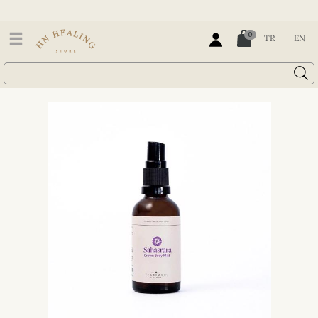
0
TR
EN